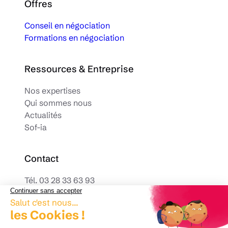
Offres
Conseil en négociation
Formations en négociation
Ressources & Entreprise
Nos expertises
Qui sommes nous
Actualités
Sof-ia
Contact
Tél.
03 28 33 63 93
contact@arcanteconsulting.com
1001 avenue de la République 59700 Marcq-
en-Barœul